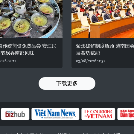
0份传统煎饼免费品尝 安江民
聚焦破解制度瓶颈 越南国
饼节飘香南部风味
展蓄势赋能
026 02:12
03/08/2026 11:32
下载更多