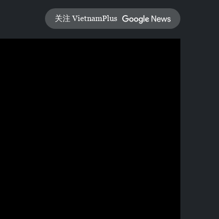
关注 VietnamPlus