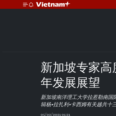
新加坡专家高度
年发展展望
新加坡南洋理工大学拉惹勒南国
辑杨•拉扎利•卡西姆有关越共十
05/02/2021 01:21