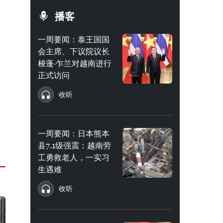
播客
一周要闻：泰王国国
会主席、下议院议长
梭蓬·乍兰对越南进行
正式访问
收听
一周要闻：日本熊本
县7.1级强震：越南劳
工勇救老人，一实习
生遇难
收听