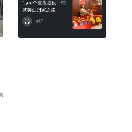
“500个昼夜战役”: 铺
就英烈归家之路
收听
助