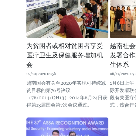
为贫困者或相对贫困者享受
越南社会
医疗卫生及保健服务增加机
发署合作
会
生体系
07/10/2020 01:56
06/11/2020 09:
越南国会有关至2020年实现可持续减
1月6日上
贫目标的第76号决议
际开发署联合
（76/2014/QH13）2014年6月24日获
段有关医疗
得第13届国会第7次会议通过。
式，该合作