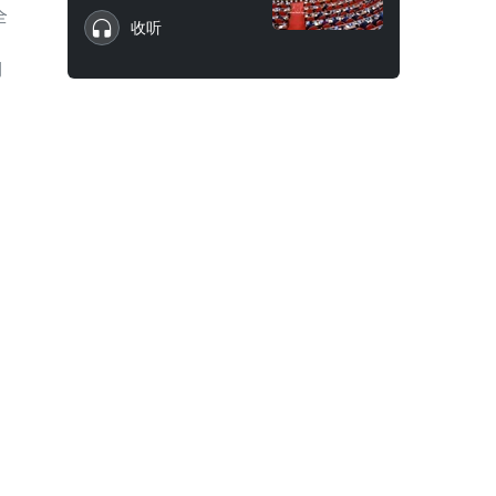
全
收听
，
期