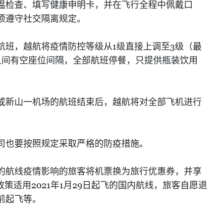
温检查、填写健康申明卡，并在飞行全程中佩戴口
须遵守社交隔离规定。
1
3
航班，越航将疫情防控等级从
级直接上调至
级（最
之间有空座位间隔，全部航班停餐，只提供瓶装饮用
或新山一机场的航班结束后，越航将对全部飞机进行
司也要按照规定采取严格的防疫措施。
的航线疫情影响的旅客将机票换为旅行优惠券，并享
2021
1
29
政策适用
年
月
日起飞的国内航线，旅客自愿退
前起飞等。