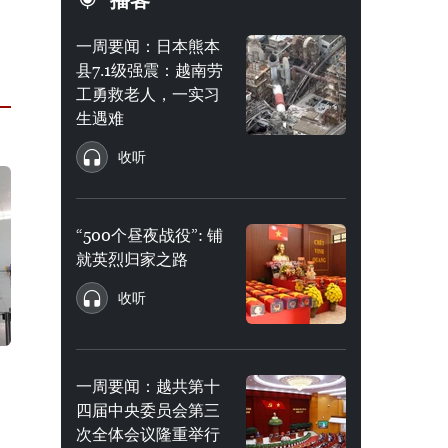
播客
一周要闻：日本熊本
县7.1级强震：越南劳
工勇救老人，一实习
生遇难
收听
“500个昼夜战役”: 铺
就英烈归家之路
收听
一周要闻：越共第十
四届中央委员会第三
次全体会议隆重举行