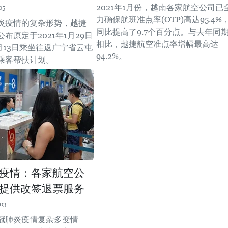
2021年1月份，越南各家航空公司已
05
力确保航班准点率(OTP)高达95.4%
炎疫情的复杂形势，越捷
同比提高了9.7个百分点。与去年同
布原定于2021年1月29日
相比，越捷航空准点率增幅最高达
2月13日乘坐往返广宁省云屯
94.2%。
乘客帮扶计划。
疫情：各家航空公
提供改签退票服务
:03
冠肺炎疫情复杂多变情