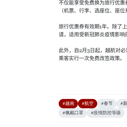
不仅能享受免费换为旅行优惠
（机票、行李、选座位、座位
1
旅行优惠券有效期
年。除了
请，适用受新冠肺炎疫情影响
2
3
此外，自
月
日起，越航对必
乘客实行一次免费改签政策。
#越南
#航空
#春节
#
#佩戴口罩
#疫情防控等级