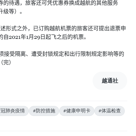
券的待遇，旅客还可凭优惠券换成越航的其他服务
升级等）。
上述形式之外，已订购越航机票的旅客还可提出退票申
2021
1
29
的自
年
月
日起飞之后的机票。
须接受隔离、遭受封锁规定和出行限制规定影响等的
（完）
越通社
新冠肺炎疫情
#防控措施
#健康申明卡
#体温检查