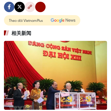
Theo dõi VietnamPlus
相关新闻