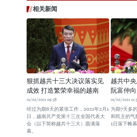
相关新闻
狠抓越共十三大决议落实见
越共中央
成效 打造繁荣幸福的越南
阮富仲向
01/02/2021 09:58
01/02/2021 11:
经过为期8天的紧张工作，2021年2月1
为期7天多
日，越南共产党第十三次全国代表大
和民主的气氛
会（以下简称越共十三大）圆满落
1日落下帷
幕。