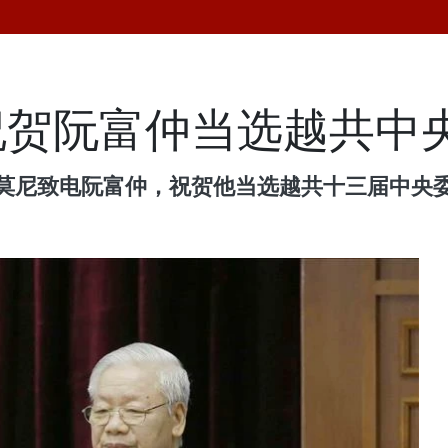
祝贺阮富仲当选越共中
西哈莫尼致电阮富仲，祝贺他当选越共十三届中央