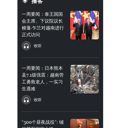
播客
一周要闻：泰王国国
会主席、下议院议长
梭蓬·乍兰对越南进行
正式访问
收听
一周要闻：日本熊本
县7.1级强震：越南劳
工勇救老人，一实习
生遇难
收听
“500个昼夜战役”: 铺