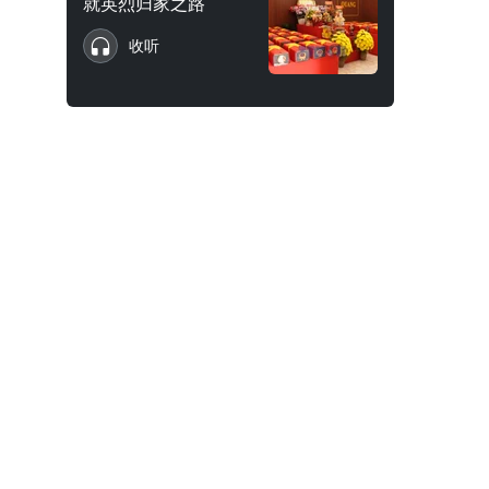
就英烈归家之路
收听