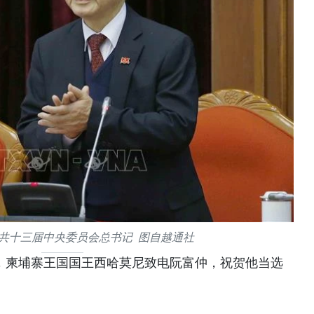
共十三届中央委员会总书记 图自越通社
1日，柬埔寨王国国王西哈莫尼致电阮富仲，祝贺他当选
。