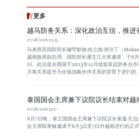
更多
越马防务关系：深化政治互信，推进
07/08/2026 23:15
马来西亚国防部长穆罕默德·哈立德·努尔丁（Mohamed Kh
越南政府副总理、国防部长潘文江大将邀请，于8月
问。此访是在两国于2023年12月续签双边防务合作谅
月将关系提升为全面战略伙伴关系的背景下进行的
泰国国会主席兼下议院议长结束对越
07/08/2026 15:17
8月7日晚，泰王国国会主席兼下议院议长索蓬·扎
会主席陈青敏邀请于8月5日至7日对越南进行的正