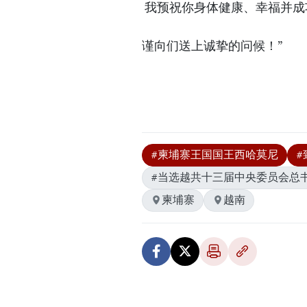
我预祝你身体健康、幸福并成
谨向们送上诚挚的问候！”
#柬埔寨王国国王西哈莫尼
#
#当选越共十三届中央委员会总
柬埔寨
越南