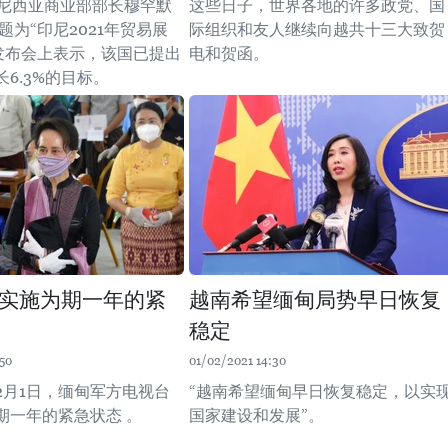
度尼西亚商业部部长穆罕默
这些日子，世界各地的许多政党、国
题为“印尼2021年贸易展
际组织和友人继续向越共十三大致贺
闻发布会上表示，该国已提出
电和贺函。
6.3%的目标。
实施为期一年的紧
越南希望缅甸局势早日恢复
稳定
50
01/02/2021 14:30
2月1日，缅甸军方电视台
“越南希望缅甸早日恢复稳定，以实
期一年的紧急状态 。
国家建设和发展”。