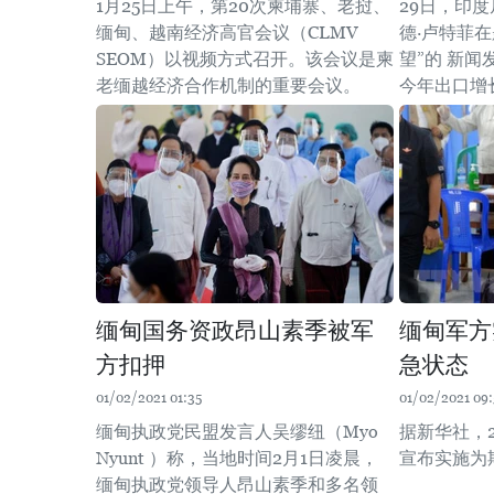
1月25日上午，第20次柬埔寨、老挝、
29日，印
缅甸、越南经济高官会议（CLMV
德·卢特菲在
SEOM）以视频方式召开。该会议是柬
望”的 新
老缅越经济合作机制的重要会议。
今年出口增长
缅甸国务资政昂山素季被军
缅甸军方
方扣押
急状态
01/02/2021 01:35
01/02/2021 09:
缅甸执政党民盟发言人吴缪纽（Myo
据新华社，
Nyunt ）称，当地时间2月1日凌晨，
宣布实施为
缅甸执政党领导人昂山素季和多名领