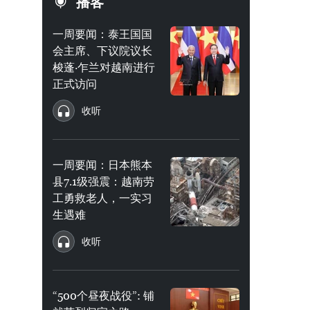
播客
一周要闻：泰王国国
会主席、下议院议长
梭蓬·乍兰对越南进行
正式访问
收听
一周要闻：日本熊本
县7.1级强震：越南劳
工勇救老人，一实习
生遇难
收听
“500个昼夜战役”: 铺