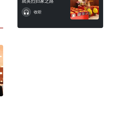
就英烈归家之路
收听