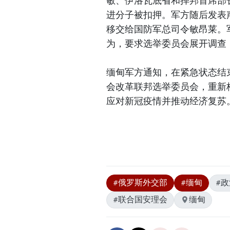
敏、伊洛瓦底省和掸邦首席部
进分子被扣押。军方随后发表
移交给国防军总司令敏昂莱。
为，要求选举委员会展开调查
缅甸军方通知，在紧急状态结
会改革联邦选举委员会，重新
应对新冠疫情并推动经济复苏
#俄罗斯外交部
#缅甸
#
#联合国安理会
缅甸