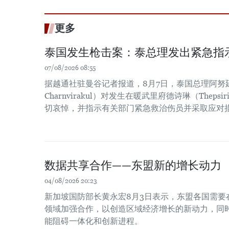
更多
泰国发生枪击案：泰总理发出紧急指
07/08/2026 08:55
据越通社驻曼谷记者报道，8月7日，泰国总理阿努廷·
Charnvirakul）对发生在暖武里府德诗琳（Thep
切哀悼，并指示有关部门紧急救治伤员并采取应对
数据共享合作——东盟新的增长动力
04/08/2026 20:23
新加坡国防部长黄永宏8月3日表示，东盟各国需要
领域加强合作，以创造区域经济增长的新动力，同时
能阻碍一体化和创新进程。