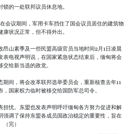
封锁的一处联邦议员休息地。
yat称，在会议期间，军用卡车挡住了国会议员居住的建筑物
健康状况正常，但不得外出。
政昂山素季及一些民盟高级官员当地时间2月1日凌晨
日发表电视声明说，在国家紧急状态结束后，缅甸将会
移交给新当选的政党。
态期间，将会改革联邦选举委员会，重新核查去年11
布，国家权力临时被移交给国防军总司令。
表担忧。东盟也发表声明呼吁缅甸各方努力促进和解
明强调了保持东盟各成员国政治稳定的重要性，旨在
。（完）