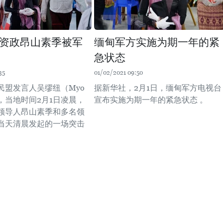
资政昂山素季被军
缅甸军方实施为期一年的紧
急状态
35
01/02/2021 09:50
民盟发言人吴缪纽（Myo
据新华社，2月1日，缅甸军方电视台
）称，当地时间2月1日凌晨，
宣布实施为期一年的紧急状态 。
领导人昂山素季和多名领
当天清晨发起的一场突击