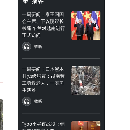
播客
一周要闻：泰王国国
会主席、下议院议长
梭蓬·乍兰对越南进行
正式访问
收听
一周要闻：日本熊本
县7.1级强震：越南劳
工勇救老人，一实习
生遇难
收听
“500个昼夜战役”: 铺