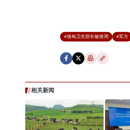
#缅甸卫生部长敏推周
#军方
相关新闻