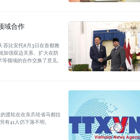
领域合作
·苏比安托8月3日在首都雅
就加强双边关系、扩大在防
术等领域的合作交换了意见。
人的渡轮在在东爪哇省马都拉
另有41人仍下落不明。