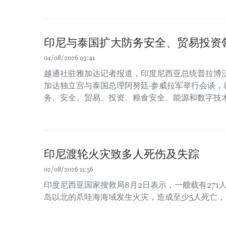
印尼与泰国扩大防务安全、贸易投资
04/08/2026 03:41
越通社驻雅加达记者报道，印度尼西亚总统普拉博沃
加达独立宫与泰国总理阿努廷·参威拉军举行会谈，
务、安全、贸易、投资、粮食安全、能源和数字技
印尼渡轮火灾致多人死伤及失踪
02/08/2026 11:56
印度尼西亚国家搜救局8月2日表示，一艘载有271
岛以北的爪哇海海域发生火灾，造成至少5人死亡，