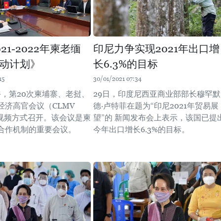
21-2022年柬老缅
印尼力争实现2021年出口增
动计划》
长6.3%的目标
15
30/01/2021 07:34
午，第20次柬埔寨、老挝、
29日，印度尼西亚商业部部长穆罕默
经济高官会议（CLMV
德·卢特菲在题为“印尼2021年贸易展
以视频方式召开。该会议是柬
望”的 新闻发布会上表示，该国已提
合作机制的重要会议。
今年出口增长6.3%的目标。