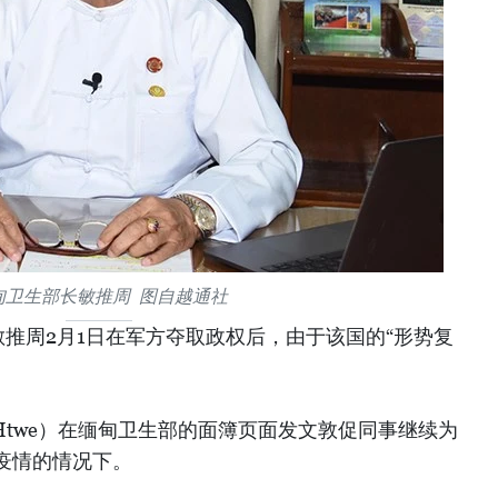
甸卫生部长敏推周 图自越通社
推周2月1日在军方夺取政权后，由于该国的“形势复
 Htwe）在缅甸卫生部的面簿页面发文敦促同事继续为
疫情的情况下。