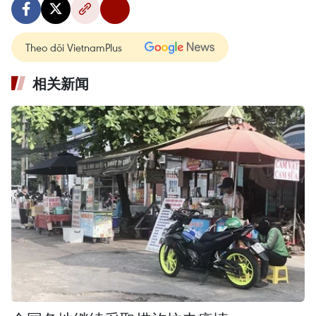
Theo dõi VietnamPlus
相关新闻