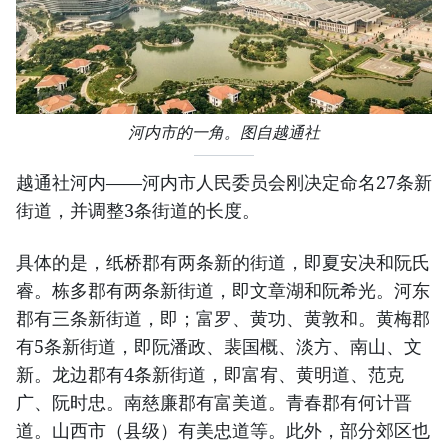
河内市的一角。图自越通社
越通社河内——河内市人民委员会刚决定命名27条新
街道，并调整3条街道的长度。
具体的是，纸桥郡有两条新的街道，即夏安决和阮氏
睿。栋多郡有两条新街道，即文章湖和阮希光。河东
郡有三条新街道，即；富罗、黄功、黄敦和。黄梅郡
有5条新街道，即阮潘政、裴国概、淡方、南山、文
新。龙边郡有4条新街道，即富宥、黄明道、范克
广、阮时忠。南慈廉郡有富美道。青春郡有何计晋
道。山西市（县级）有美忠道等。此外，部分郊区也