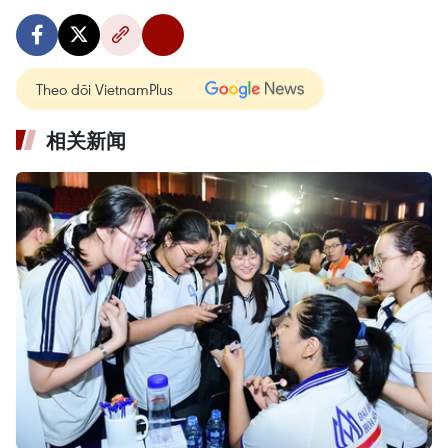
Theo dõi VietnamPlus
相关新闻