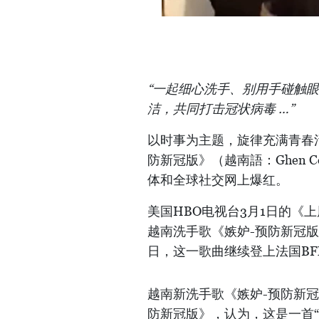
“一起细心洗手、别用手碰触
洁，共同打击冠状病毒
…
”
以时事为主题，旋律充满青春
防新冠版》（越南語：Ghen 
体和全球社交网上爆红。
美国HBO电视台3月1日的《
越南洗手歌《嫉妒-预防新冠
日，这一歌曲继续登上法国BF
越南新洗手歌《嫉妒-预防新冠版
防新冠版》，认为，这是一首“