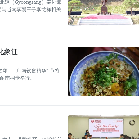
道（Gyeongsang）奉化郡
），利用与越南李朝王子李龙祥相关
化象征
之颂——广南饮食精华” 节将
的耐南祠堂举行。