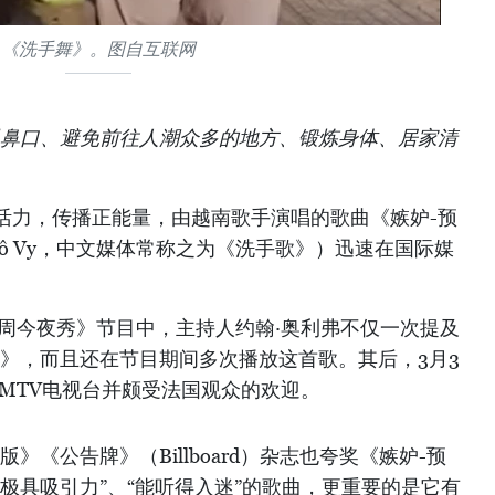
《洗手舞》。图自互联网
眼鼻口、避免前往人潮众多的地方、锻炼身体、居家清
活力，传播正能量，由越南歌手演唱的歌曲《嫉妒-预
Cô Vy，中文媒体常称之为《洗手歌》）迅速在国际媒
上周今夜秀》节目中，主持人约翰·奥利弗不仅一次提及
版》，而且还在节目期间多次播放这首歌。其后，3月3
MTV电视台并颇受法国观众的欢迎。
》《公告牌》（Billboard）杂志也夸奖《嫉妒-预
极具吸引力”、“能听得入迷”的歌曲，更重要的是它有