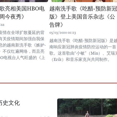
歌亮相美国HBO电
越南洗手歌《吃醋-预防新
周今夜秀》
版》登上美国音乐杂志《公
告牌》
:44
疫情在全球扩散蔓延的背
05/03/2020 02:23
有关疫情期间加强自我保
越南洗手歌《吃醋-预防新冠版》是
息的越南新洗手歌《嫉妒-
南响应新冠肺炎疫情防控运动的一首
》不仅红遍网络，而且亮
歌。这首歌由“小敏”（Min）、艾瑞
BO电视台人气旺盛的《上
（Erik）和音乐家克兴共同制作。
。
历史文化