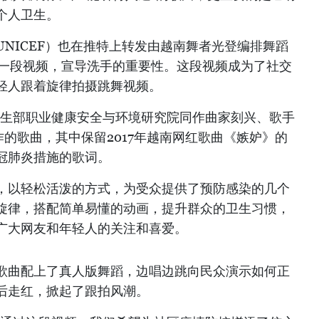
个人卫生。
NICEF）也在推特上转发由越南舞者光登编排舞蹈
火的一段视频，宣导洗手的重要性。这段视频成为了社交
轻人跟着旋律拍摄跳舞视频。
卫生部职业健康安全与环境研究院同作曲家刻兴、歌手
制作的歌曲，其中保留2017年越南网红歌曲《嫉妒》的
冠肺炎措施的歌词。
，以轻松活泼的方式，为受众提供了预防感染的几个
旋律，搭配简单易懂的动画，提升群众的卫生习惯，
广大网友和年轻人的关注和喜爱。
歌曲配上了真人版舞蹈，边唱边跳向民众演示如何正
后走红，掀起了跟拍风潮。