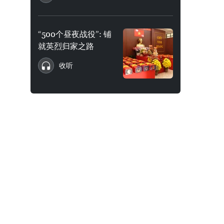
“500个昼夜战役”: 铺
就英烈归家之路
收听