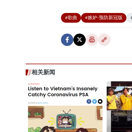
#歌曲
#嫉妒-预防新冠版
相关新闻