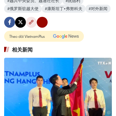
#越共中央委员、越通社社长
#阮德利
#俄罗斯驻越大使
#康斯坦丁•弗努科夫
#对外新闻
Theo dõi VietnamPlus
相关新闻