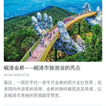
岘港金桥——岘港市旅游业的亮点
01/04/2020 07:22
最近，一双巨手托一座半月金桥的照片走红世界，迎
来国内外游客的浪潮。金桥的独特建筑及其美感，以
及岘港市美丽的景观颇受赞赏。