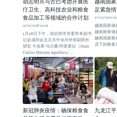
胡志明市与古巴考虑开展医
越南国家
疗卫生、高科技农业和粮食
足紧急情
食品加工等领域的合作计划
27/03/2020 03
越南国家储
19/01/2018 04:09
越南粮食储
1月18日下午，胡志明市市委常务副书
越南国家粮
记必成冈会见古共中央对外部副部长
况下的粮食
胡安·卡洛斯·马尔桑·阿奎莱拉（Juan
Carlos Marsan Aguilera）。
新冠肺炎疫情：确保粮食食
九龙江平