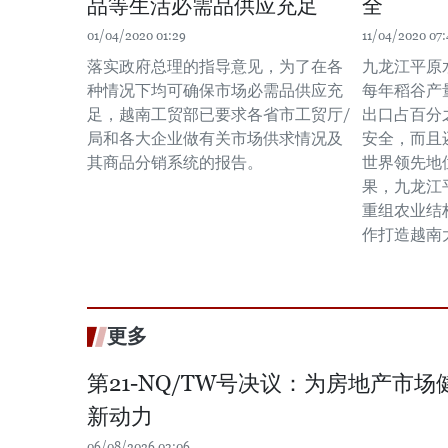
品等生活必需品供应充足
全
01/04/2020 01:29
11/04/2020 07:
落实政府总理的指导意见，为了在各
九龙江平原
种情况下均可确保市场必需品供应充
每年稻谷产
足，越南工贸部已要求各省市工贸厅/
出口占百分
局和各大企业做有关市场供求情况及
安全，而且
其商品分销系统的报告。
世界领先地
果，九龙江
重组农业结
作打造越南
更多
第21-NQ/TW号决议：为房地产市
新动力
06/08/2026 03:06