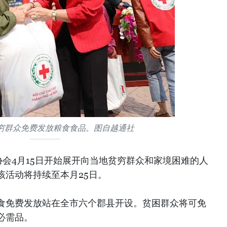
穷群众免费发放粮食食品。图自越通社
会4月15日开始展开向当地贫穷群众和家境困难的人
该活动将持续至本月25日。
食免费发放站在全市六个郡县开设。贫困群众将可免
必需品。