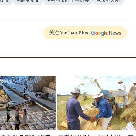
关注 VietnamPlus