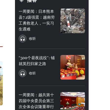
播客
一周要闻：日本熊本
县7.1级强震：越南劳
工勇救老人，一实习
生遇难
收听
“500个昼夜战役”: 铺
就英烈归家之路
收听
一周要闻：越共第十
四届中央委员会第三
次全体会议隆重举行