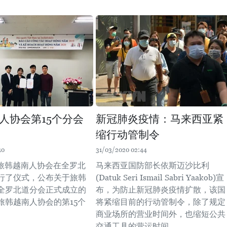
人协会第15个分会
新冠肺炎疫情：马来西亚紧
缩行动管制令
10
31/03/2020 02:44
，旅韩越南人协会在全罗北
马来西亚国防部长依斯迈沙比利
行了仪式，公布关于旅韩
(Datuk Seri Ismail Sabri Yaakob)宣
全罗北道分会正式成立的
布，为防止新冠肺炎疫情扩散，该国
旅韩越南人协会的第15个
将紧缩目前的行动管制令，除了规定
商业场所的营业时间外，也缩短公共
交通工具的营运时间。