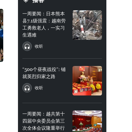
播客
一周要闻：日本熊本
县7.1级强震：越南劳
工勇救老人，一实习
生遇难
收听
“500个昼夜战役”: 铺
就英烈归家之路
收听
一周要闻：越共第十
四届中央委员会第三
次全体会议隆重举行