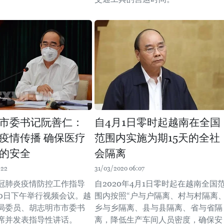
市委书记阮善仁：
自4月1日零时起越南在全国
疫情传播 确保医疗
范围内实施为期15天的全社
的安全
会隔离
:22
31/03/2020 06:07
冠肺炎疫情防控工作指导
自2020年4月1日零时起在越南全国
30日下午举行视频会议。越
围内按照“户与户隔离、村与村隔离
局委员、胡志明市市委书
乡与乡隔离、县与县隔离、省与省隔
席并发表指导性讲话。
离，降低生产车间人员密度，确保安