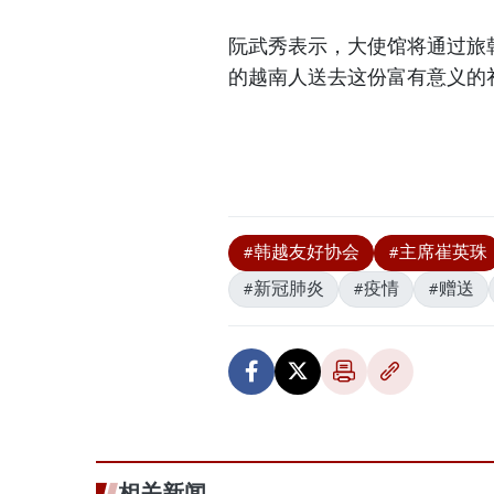
阮武秀表示，大使馆将通过旅
的越南人送去这份富有意义的
#韩越友好协会
#主席崔英珠
#新冠肺炎
#疫情
#赠送
相关新闻