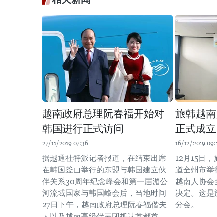
越南政府总理阮春福开始对
旅韩越南
韩国进行正式访问
正式成立
27/11/2019 07:36
16/12/2019 09:
据越通社特派记者报道，在结束出席
12月15日
在韩国釜山举行的东盟与韩国建立伙
道全州市举
伴关系30周年纪念峰会和第一届湄公
越南人协会
河流域国家与韩国峰会后，当地时间
决定。这是
27日下午，越南政府总理阮春福偕夫
分会。
人以及越南高级代表团抵达首都首