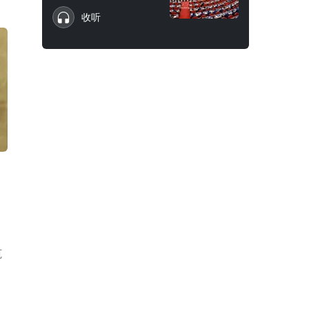
收听
范
、