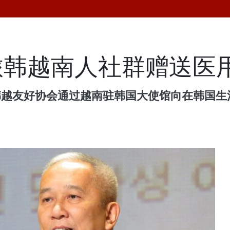
旅韩越南人社群赠送医
，韩越友好协会通过越南驻韩国大使馆向在韩国