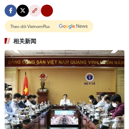
Theo dõi VietnamPlus
相关新闻