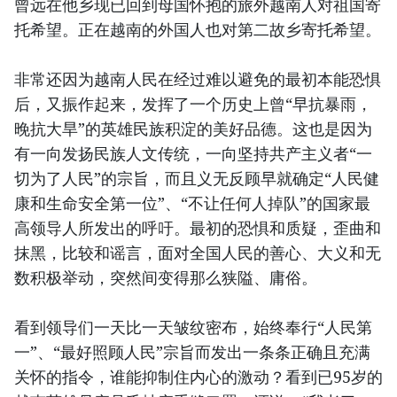
曾远在他乡现已回到母国怀抱的旅外越南人对祖国寄
托希望。正在越南的外国人也对第二故乡寄托希望。
非常还因为越南人民在经过难以避免的最初本能恐惧
后，又振作起来，发挥了一个历史上曾“早抗暴雨，
晚抗大旱”的英雄民族积淀的美好品德。这也是因为
有一向发扬民族人文传统，一向坚持共产主义者“一
切为了人民”的宗旨，而且义无反顾早就确定“人民健
康和生命安全第一位”、“不让任何人掉队”的国家最
高领导人所发出的呼吁。最初的恐惧和质疑，歪曲和
抹黑，比较和谣言，面对全国人民的善心、大义和无
数积极举动，突然间变得那么狭隘、庸俗。
看到领导们一天比一天皱纹密布，始终奉行“人民第
一”、“最好照顾人民”宗旨而发出一条条正确且充满
关怀的指令，谁能抑制住内心的激动？看到已95岁的