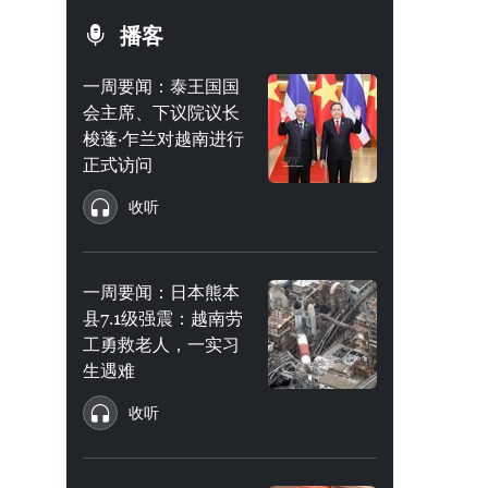
播客
一周要闻：泰王国国
会主席、下议院议长
梭蓬·乍兰对越南进行
正式访问
收听
一周要闻：日本熊本
县7.1级强震：越南劳
工勇救老人，一实习
生遇难
收听