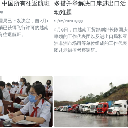
-中国所有往返航班
多措并举解决口岸进出口活
动难题
19
理局已下发决定，自2月1
10/02/2020 03:33
取消已获得飞行许可的越南-
2月9日，由越南工贸部副部长陈国庆
有往返航班。
率领的工作代表团以及进出口局和亚
洲非洲市场司等单位组成的工作代表
团赴老街省考察调研。