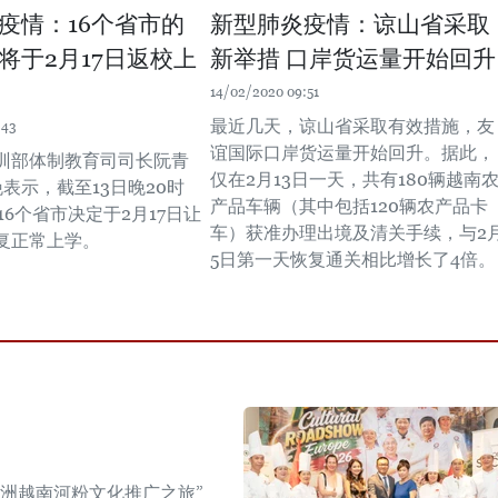
疫情：16个省市的
新型肺炎疫情：谅山省采取
将于2月17日返校上
新举措 口岸货运量开始回升
14/02/2020 09:51
最近几天，谅山省采取有效措施，友
:43
谊国际口岸货运量开始回升。据此，
训部体制教育司司长阮青
仅在2月13日一天，共有180辆越南
晚表示，截至13日晚20时
产品车辆（其中包括120辆农产品卡
16个省市决定于2月17日让
车）获准办理出境及清关手续，与2
复正常上学。
5日第一天恢复通关相比增长了4倍。
年欧洲越南河粉文化推广之旅”