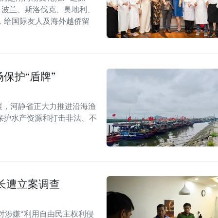
6）在捷克、波兰、斯洛伐克、奥地利、
，给国际友人及海外越侨留
保护“盾牌”
展，河静省正大力推进沿海渔
保护水产资源和打击非法、不
长遭立案调查
对涉嫌“利用自由民主权利侵