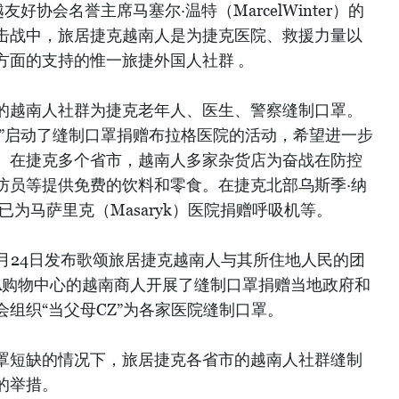
好协会名誉主席马塞尔·温特（MarcelWinter）的
击战中，旅居捷克越南人是为捷克医院、救援力量以
方面的支持的惟一旅捷外国人社群 。
的越南人社群为捷克老年人、医生、警察缝制口罩。
tup”启动了缝制口罩捐赠布拉格医院的活动，希望进一步
。在捷克多个省市，越南人多家杂货店为奋战在防控
防员等提供免费的饮料和零食。在捷克北部乌斯季·纳
已为马萨里克（Masaryk）医院捐赠呼吸机等。
.cz网站3月24日发布歌颂旅居捷克越南人与其所住地人民的团
PA购物中心的越南商人开展了缝制口罩捐赠当地政府和
组织“当父母CZ”为各家医院缝制口罩。
罩短缺的情况下，旅居捷克各省市的越南人社群缝制
的举措。