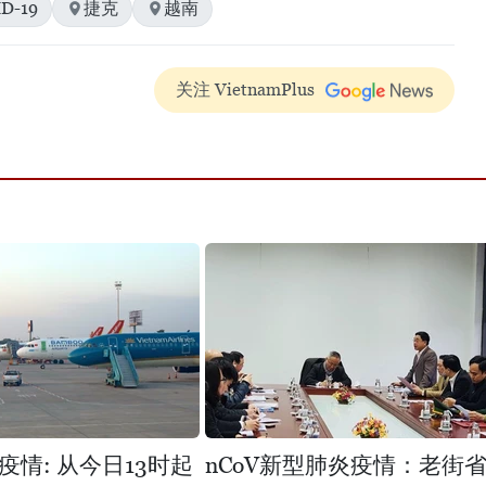
D-19
捷克
越南
关注 VietnamPlus
疫情: 从今日13时起
nCoV新型肺炎疫情：老街