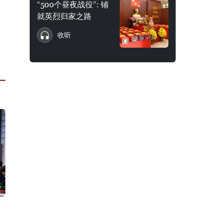
“500个昼夜战役”: 铺
就英烈归家之路
收听
省