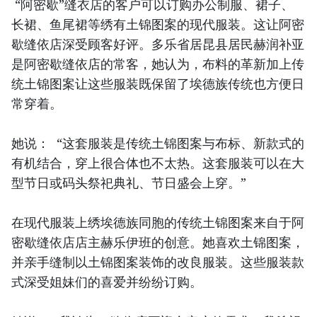
“阿密歇”缝衣店的客户可以订购办公制服、裙子、
长裙、鱼尾裙等绣有土锦图案的现代服装。这让阿密
歇缝依店深受顾客好评。多乐省居昆县居民赫润补亚
是阿密歇缝依店的常客，她认为，布料的革新加上传
统土锦图案让这些服装既保留了埃德族传统也方便日
常穿着。
她说： “这套服装是传统土锦图案与布标、新款式的
有机结合，穿上很合体也不太热。这套服装可以在大
型节日或码头祭祀典礼、节日盛会上穿。”
在现代服装上绣埃德族同胞的传统土锦图案来自于阿
密歇缝依店店主赫乐伊班的创意。她喜欢土锦图案，
并亲手缝制以土锦图案装饰的改良服装。这些服装款
式深受姐妹们的喜爱并纷纷订购。