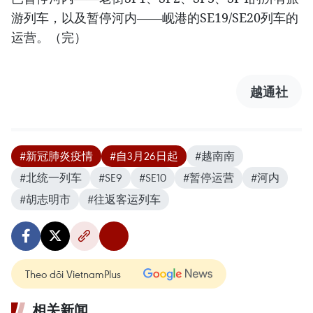
游列车，以及暂停河内——岘港的SE19/SE20列车的
运营。（完）
越通社
#新冠肺炎疫情
#自3月26日起
#越南南
#北统一列车
#SE9
#SE10
#暂停运营
#河内
#胡志明市
#往返客运列车
Theo dõi VietnamPlus
相关新闻