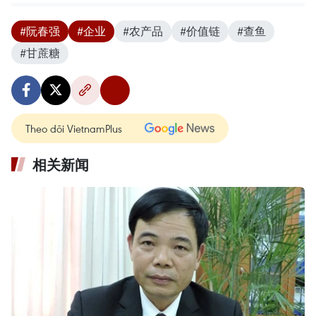
#阮春强
#企业
#农产品
#价值链
#查鱼
#甘蔗糖
Theo dõi VietnamPlus
相关新闻