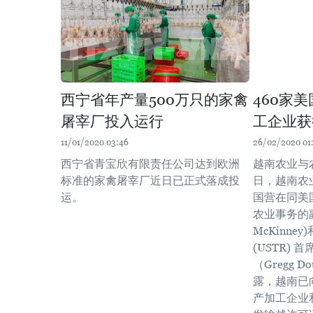
西宁省年产量500万只的家禽
460家
屠宰厂投入运行
工企业获
11/01/2020 03:46
26/02/2020 01
西宁省青宝欣有限责任公司达到欧洲
越南农业与
标准的家禽屠宰厂近日已正式落成投
日，越南农
运。
国营在同美
农业事务的副
McKinn
(USTR)
（Gregg
露，越南已
产加工企业