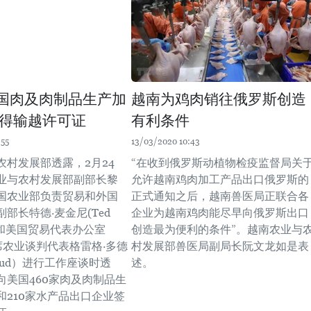
美国肉及肉制品生产加
越南为鸡肉销往俄罗斯创造
得输越许可证
有利条件
:55
13/03/2020 10:43
农村发展部透露，2月24
“在收到俄罗斯动植物检疫监督局关
业与农村发展部副部长黎
允许越南鸡肉加工产品出口俄罗斯的
国农业部负责贸易和外国
正式通知之后，越南兽医局正联合各
部长特德·麦金尼(Ted
企业为越南鸡肉能尽早向俄罗斯出口
ey)和美国贸易代表办公室
创造最为便利的条件”。越南农业与
 首席农业谈判代表格雷格·多德
村发展部兽医局副局长阮文龙如是表
 Doud）进行工作座谈时透
述。
向美国460家肉及肉制品生
和210家水产品出口企业签