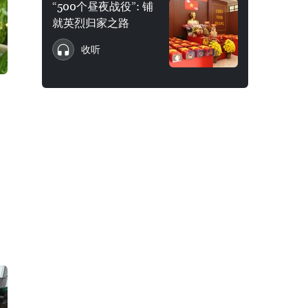
“500个昼夜战役”: 铺
就英烈归家之路
收听