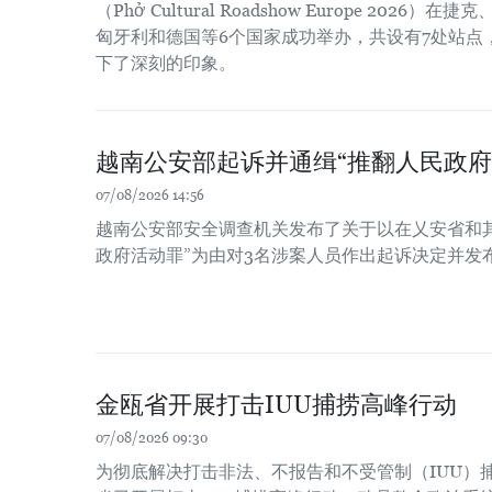
（Phở Cultural Roadshow Europe 202
匈牙利和德国等6个国家成功举办，共设有7处站点
下了深刻的印象。
越南公安部起诉并通缉“推翻人民政府
07/08/2026 14:56
越南公安部安全调查机关发布了关于以在乂安省和
政府活动罪”为由对3名涉案人员作出起诉决定并发
金瓯省开展打击IUU捕捞高峰行动
07/08/2026 09:30
为彻底解决打击非法、不报告和不受管制（IUU）