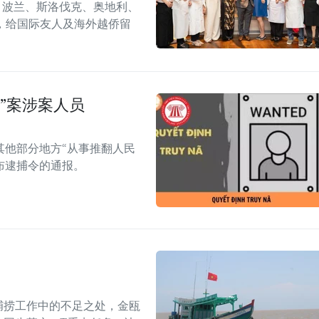
6）在捷克、波兰、斯洛伐克、奥地利、
，给国际友人及海外越侨留
”案涉案人员
其他部分地方“从事推翻人民
布逮捕令的通报。
捕捞工作中的不足之处，金瓯