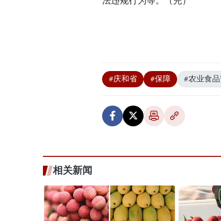
法违规行为等。（完）
#庆和省
#保障
#农业食品
相关新闻