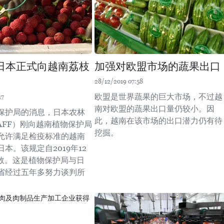
日本正式向越南荔枝
加强对欧盟市场的蔬果出口
28/12/2019 07:58
欧盟是世界蔬果的巨大市场，不过越
17
南对欧盟的蔬果出口量仍较小。因
保护局的消息，日本农林
此，越南在该市场的出口潜力仍有待
AFF）刚向越南植物保护局
挖掘。
允许满足检疫标准的越南
本。该规定自2019年12
生效。这是植物保护局与日
省经过五年多努力谈判所