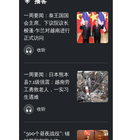
播客
一周要闻：泰王国国
会主席、下议院议长
梭蓬·乍兰对越南进行
正式访问
收听
一周要闻：日本熊本
县7.1级强震：越南劳
工勇救老人，一实习
生遇难
收听
“500个昼夜战役”: 铺