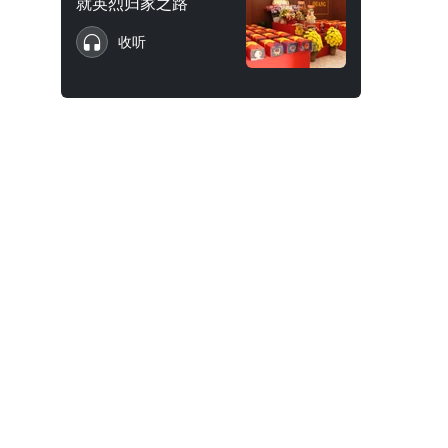
就英烈归家之路
收听