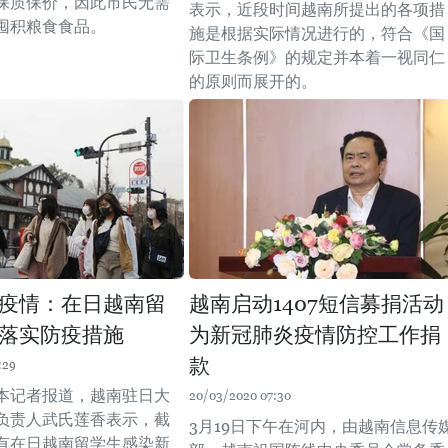
保质保价，因此市民无需
表示，近段时间越南所提出的各项措
囤积粮食食品。
施是根据实际情况进行的，符合《国
际卫生条例》的规定并本着一视同仁
的原则而展开的。
疫情：在日越南留
越南启动1407短信募捐活动
落实防疫措施
为新冠肺炎疫情防控工作捐
款
:29
本记者报道，越南驻日大
20/03/2020 07:30
负责人武氏莲香表示，截
3月19日下午在河内，由越南信息传
有在日越南留学生感染新