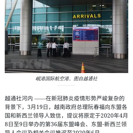
岘港国际航空港。图自越通社
越通社河内
——在新冠肺炎疫情形势严峻复杂的
3
19
背景下，
月
日，越南政府总理阮春福向东盟各
2020
4
国和新西兰领导人致信，提议将原定于
年
月
8
9
36
-
日至
日举办的第
届东盟峰会、东盟
新西兰领
2020
6
导人会议及相关会议推迟至
年
月。