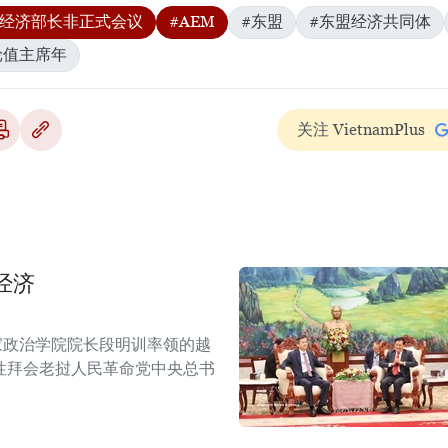
盟经济部长非正式会议
#AEM
#东盟
#东盟经济共同体
盟轮值主席年
关注 VietnamPlus
经济
家政治学院院长段明训率领的越
性拜会老挝人民革命党中央总书