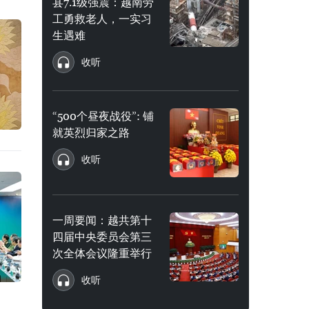
县7.1级强震：越南劳
工勇救老人，一实习
生遇难
收听
“500个昼夜战役”: 铺
就英烈归家之路
收听
一周要闻：越共第十
四届中央委员会第三
次全体会议隆重举行
收听