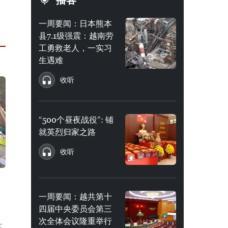
播客
一周要闻：日本熊本
县7.1级强震：越南劳
工勇救老人，一实习
生遇难
收听
“500个昼夜战役”: 铺
就英烈归家之路
收听
一周要闻：越共第十
四届中央委员会第三
次全体会议隆重举行
三