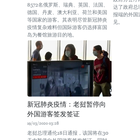
8572名俄罗斯、瑞典、英国、法国、
达了政府总
德国、丹麦、澳大利亚、荷兰和美国
报端的外国
等国家的游客。其表明尽管新冠肺炎
见。
疫情复杂难料但国际游客仍选择富国
岛为餐馆旅游目的地。
新冠肺炎疫情：老挝暂停向
外国游客签发签证
19/03/2020 03:28
老挝总理通伦18日通报，该国将在30