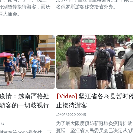
分别暂停接待游客，而庆
名俄罗斯游客移交给省外办。
两大庙会。
疫情：越南严格处
坚江省各岛县暂时
游客的一切歧视行
止接待游客
19/03/2020 00:45
为了最大限度预防新冠肺炎疫情扩散
:31
蔓延，坚江省人民委员会已决定从3
刚发布第2052号文件，下