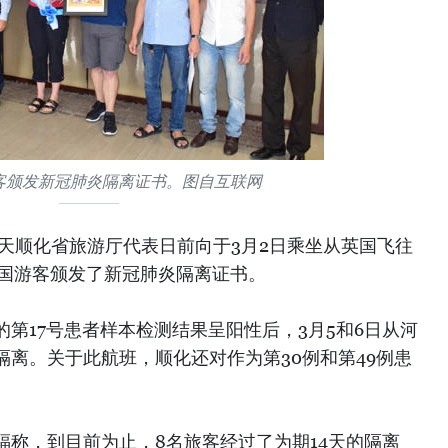
客颁发新冠肺炎隔离证书。图自互联网
承天顺化省旅游厅代表日前向于3月2日乘坐从英国飞往
英国游客颁发了新冠肺炎隔离证书。
第17号患者样本检测结果呈阳性后，3月5和6日从河
离。关于此航班，顺化还对作为第30例和第49例患
福称，到目前为止，8名旅客经过了为期14天的隔离