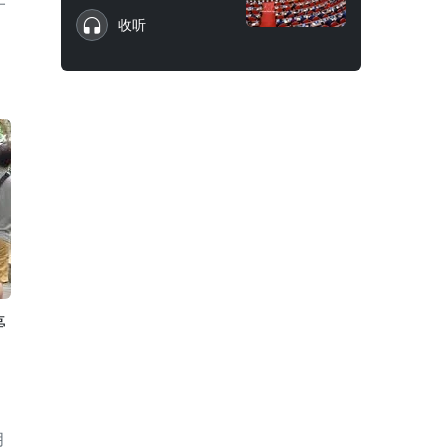
收听
停
月