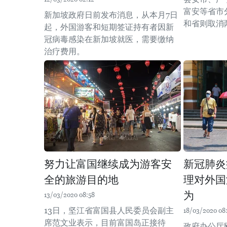
富安等省市
新加坡政府日前发布消息，从本月7日
和省则取消
起，外国游客和短期签证持有者因新
冠病毒感染在新加坡就医，需要缴纳
治疗费用。
努力让富国继续成为游客安
新冠肺炎
全的旅游目的地
理对外国
为
13/03/2020 08:58
13日，坚江省富国县人民委员会副主
18/03/2020 08
席范文业表示，目前富国岛正接待
政府办公厅