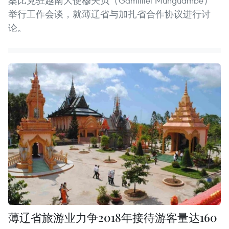
桑比克驻越南大使穆关贝（Gamililel Munguambe）
举行工作会谈，就薄辽省与加扎省合作协议进行讨
论。
薄辽省旅游业力争2018年接待游客量达160