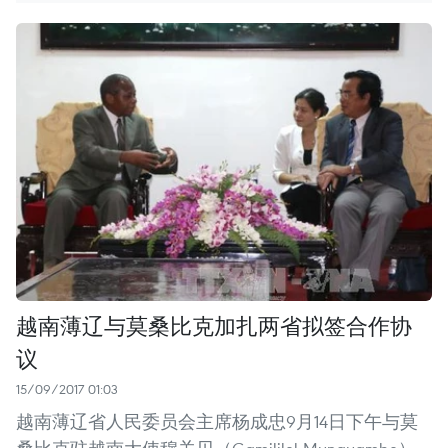
越南薄辽与莫桑比克加扎两省拟签合作协
议
15/09/2017 01:03
越南薄辽省人民委员会主席杨成忠9月14日下午与莫