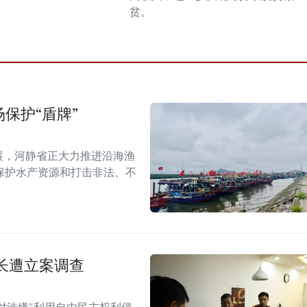
贫。
保护“盾牌”
展，河静省正大力推进沿海渔
保护水产资源和打击非法、不
长遭立案调查