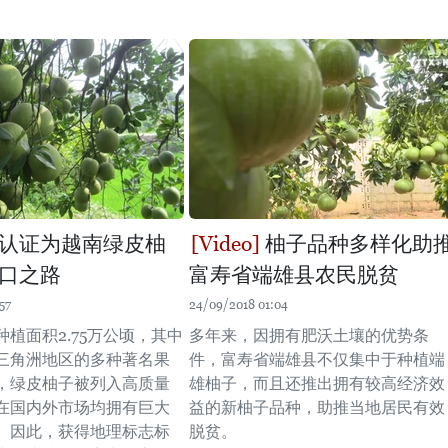
认证为越南绿皮柚
柚子品种多样化助
口之路
富寿省端雄县农民脱贫
57
24/09/2018 01:04
植面积2.75万公顷，其中
多年来，因拥有肥沃土壤的优势条
三角洲地区的多种著名果
件，富寿省端雄县不仅集中于种植端
，绿皮柚子被列入高质量
雄柚子，而且还推出拥有较高经济效
在国内外市场均拥有巨大
益的新柚子品种，助推当地居民有效
。因此，获得地理标志标
脱贫。