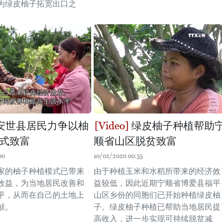
为绿皮柚子拓宽出口之
安世县居民力争以柚
绿皮柚子种植帮助
式致富
顺省山区脱贫致富
00
10/02/2020 00:55
家的柚子种植模式已带来
由于种植玉米和水稻所带来的经济效
效益，为当地居民改善和
益较低，因此近期宁顺省博爱县福平
平，从而在自己的土地上
山区乡份的同胞们已开始种植绿皮柚
献。
子。绿皮柚子种植已帮助当地居民提
高收入，进一步实现可持续脱贫减