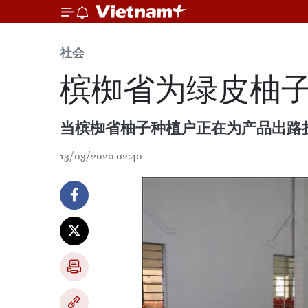
社会
槟椥省为绿皮柚
当槟椥省柚子种植户正在为产品出路
13/03/2020 02:40