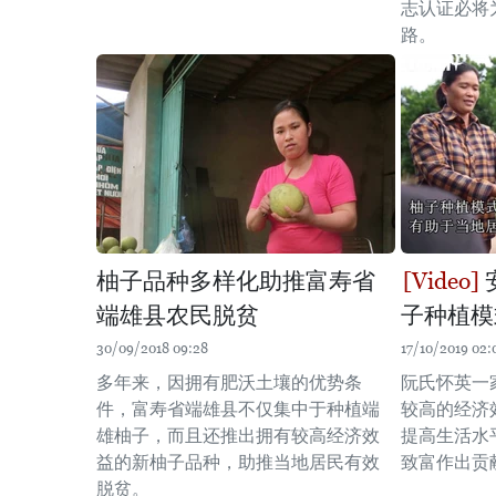
志认证必将
路。
柚子品种多样化助推富寿省
端雄县农民脱贫
子种植模
30/09/2018 09:28
17/10/2019 02:
多年来，因拥有肥沃土壤的优势条
阮氏怀英一
件，富寿省端雄县不仅集中于种植端
较高的经济
雄柚子，而且还推出拥有较高经济效
提高生活水
益的新柚子品种，助推当地居民有效
致富作出贡
脱贫。