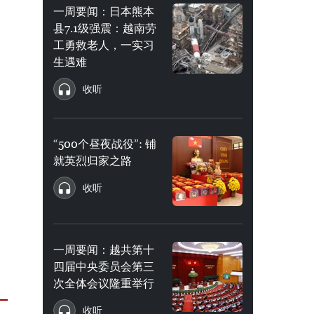
一周要闻：日本熊本
县7.1级强震：越南劳
工勇救老人，一实习
生遇难
收听
“500个昼夜战役”: 铺
就英烈归家之路
收听
一周要闻：越共第十
四届中央委员会第三
次全体会议隆重举行
收听