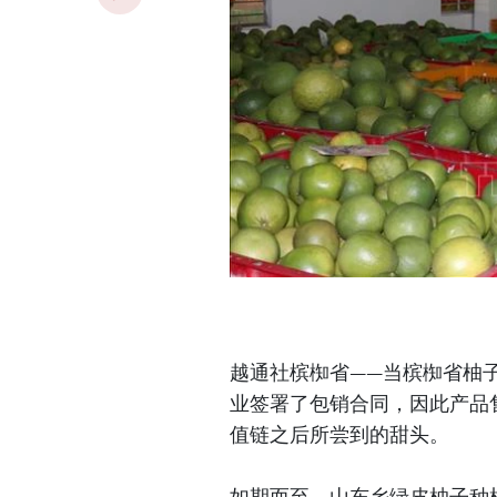
越通社槟椥省——当槟椥省柚
业签署了包销合同，因此产品
值链之后所尝到的甜头。
如期而至，山东乡绿皮柚子种