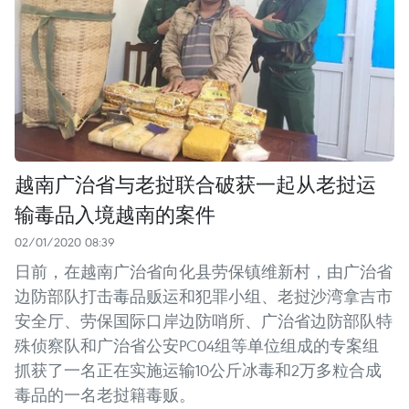
越南广治省与老挝联合破获一起从老挝运
输毒品入境越南的案件
02/01/2020 08:39
日前，在越南广治省向化县劳保镇维新村，由广治省
边防部队打击毒品贩运和犯罪小组、老挝沙湾拿吉市
安全厅、劳保国际口岸边防哨所、广治省边防部队特
殊侦察队和广治省公安PC04组等单位组成的专案组
抓获了一名正在实施运输10公斤冰毒和2万多粒合成
毒品的一名老挝籍毒贩。