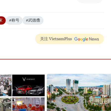
家
#称号
#武德儋
关注 VietnamPlus