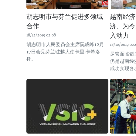
胡志明市与芬兰促进多领域
越南经济
合作
济、为今
入动力
18/12/2019 02:08
胡志明市人民委员会主席阮成峰12月
18/12/2019 02:
17日会见芬兰驻越大使卡里·卡希洛
尽管面临诸
托。
仍是越南经
成功实现各