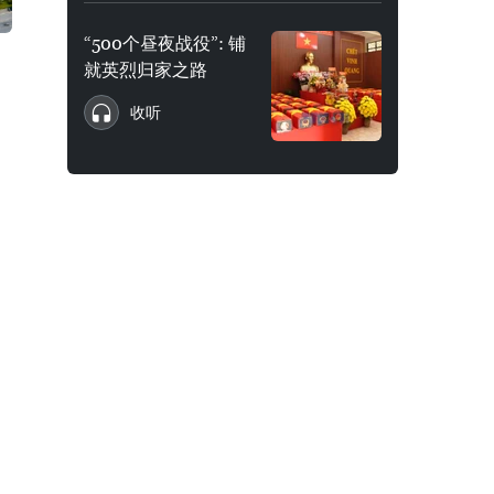
“500个昼夜战役”: 铺
就英烈归家之路
收听