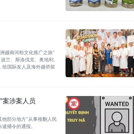
年欧洲越南河粉文化推广之旅”
6）在捷克、波兰、斯洛伐克、奥地利、
，给国际友人及海外越侨留
”案涉案人员
其他部分地方“从事推翻人民
布逮捕令的通报。