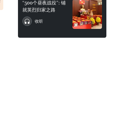
“500个昼夜战役”: 铺
就英烈归家之路
收听