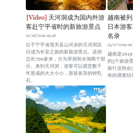
天河洞成为国内外游
越南被列
客赴宁平省时的新旅游景点
日本游客
名录
02/06/2019 09:46
位于宁平省儒关县山河乡的天河洞近
05/07/2019 09
日成为长安之旅的新旅游景点。该洞
越南是20
总长700多米，分为旱洞和水洞两个部
的5个旅游
分。来到天河洞，游客可以观赏数千
旅行业协会(J
年形成的大大小小，形状各异的钟乳
布的调查结
石。