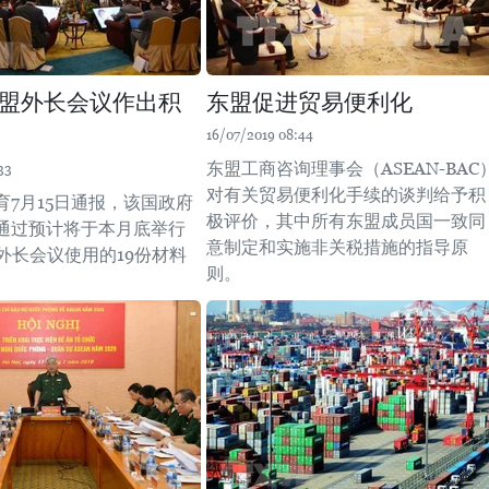
盟外长会议作出积
东盟促进贸易便利化
16/07/2019 08:44
东盟工商咨询理事会（ASEAN-BAC
33
对有关贸易便利化手续的谈判给予积
育7月15日通报，该国政府
极评价，其中所有东盟成员国一致同
通过预计将于本月底举行
意制定和实施非关税措施的指导原
外长会议使用的19份材料
则。