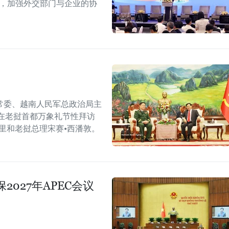
战，加强外交部门与企业的协
常委、越南人民军总政治局主
在老挝首都万象礼节性拜访
里和老挝总理宋赛•西潘敦。
027年APEC会议