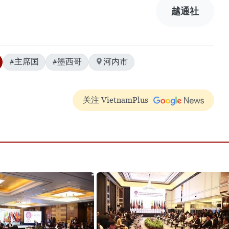
越通社
#主席国
#墨西哥
河内市
关注 VietnamPlus