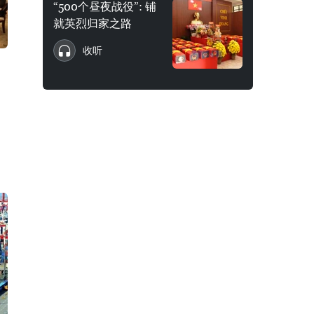
“500个昼夜战役”: 铺
就英烈归家之路
收听
）