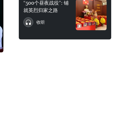
“500个昼夜战役”: 铺
就英烈归家之路
收听