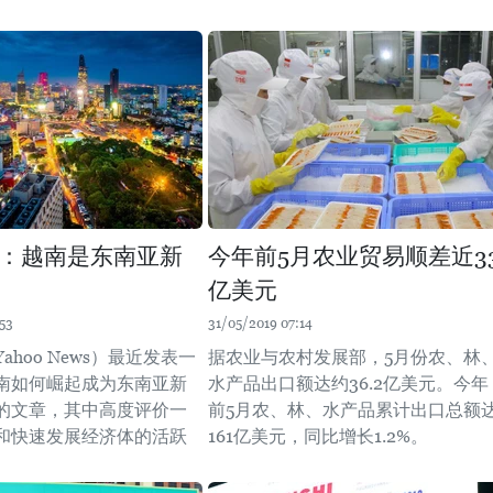
：越南是东南亚新
今年前5月农业贸易顺差近3
亿美元
53
31/05/2019 07:14
ahoo News）最近发表一
据农业与农村发展部，5月份农、林
南如何崛起成为东南亚新
水产品出口额达约36.2亿美元。今年
的文章，其中高度评价一
前5月农、林、水产品累计出口总额
和快速发展经济体的活跃
161亿美元，同比增长1.2%。