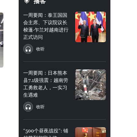
播客
一周要闻：泰王国国
会主席、下议院议长
梭蓬·乍兰对越南进行
正式访问
收听
一周要闻：日本熊本
县7.1级强震：越南劳
工勇救老人，一实习
生遇难
收听
“500个昼夜战役”: 铺