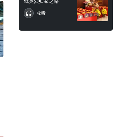
就英烈归家之路
收听
钢
增