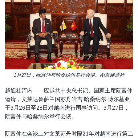
3月27日，阮富仲与哈桑纳尔举行会谈。图自越通社
越通社河内——应越共中央总书记、国家主席阮富仲
邀请，文莱达鲁萨兰国苏丹哈吉·哈桑纳尔·博尔基亚
于3月26日至28日对越南进行国事访问。3月27日，
阮富仲与哈桑纳尔举行会谈。
阮富仲在会谈上对文莱苏丹时隔21年对越南进行第二