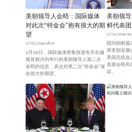
美朝领导人会晤：国际媒体
美朝领导
对此次“特金会”抱有很大的期
鲜代表团
望
27/02/2019 09
陪同朝鲜最
27/02/2019 08:10
席美朝首脑
2月26日，国际媒体密集报道有关在越
美国总统金
南首都河内举行的美朝领导人第二次
直接会晤和
会晤的信息，表达对第二次“特金会”保
议。
佑很大的期望。