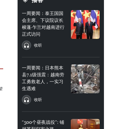
播客
一周要闻：泰王国国
会主席、下议院议长
梭蓬·乍兰对越南进行
正式访问
收听
一周要闻：日本熊本
县7.1级强震：越南劳
工勇救老人，一实习
生遇难
收听
“500个昼夜战役”: 铺