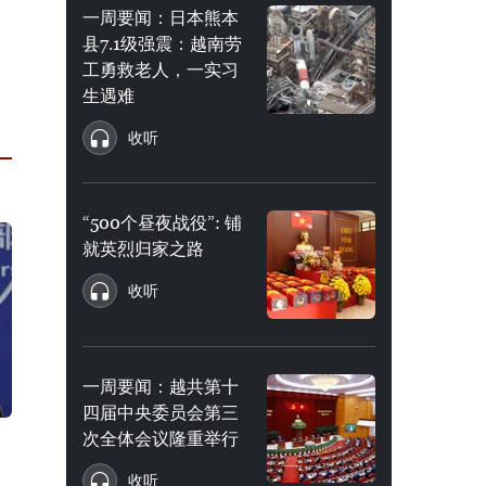
一周要闻：日本熊本
县7.1级强震：越南劳
工勇救老人，一实习
生遇难
收听
“500个昼夜战役”: 铺
就英烈归家之路
收听
一周要闻：越共第十
四届中央委员会第三
次全体会议隆重举行
收听