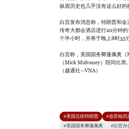
纵观历史也几乎没有这么好的
白宫发布消息称，特朗普和金正
传奇大都会酒店进行20分钟
个半小时，并将于晚上8时35
白宫称，美国国务卿蓬佩奥（Mi
（Mick Mulvaney）陪
（越通社—VNA）
#美国总统特朗普
#放弃核武
#美国国务卿蓬佩奥
#白宫办