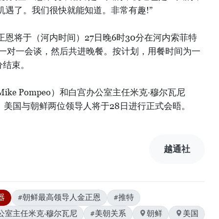
机遇了。我们很快就能知道。非常有趣!”
恩将于（河内时间）27日晚6时30分在河内索菲特
的一对一会谈，然后共进晚餐。按计划，用餐时间为一
分结束。
ke Pompeo）和白宫办公室主任米克·穆尔瓦尼
同出席。美国与朝鲜两位领导人将于28日进行正式会晤。
越通社
器
#朝鲜最高领导人金正恩
#推特
公室主任米克·穆尔瓦尼
#美朝关系
朝鲜
美国