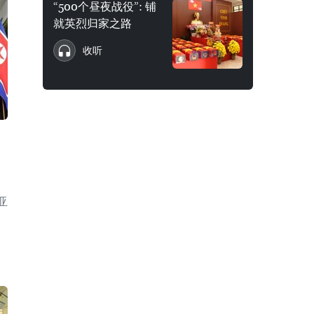
“500个昼夜战役”: 铺
就英烈归家之路
收听
亚