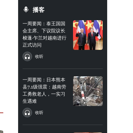
播客
一周要闻：泰王国国
会主席、下议院议长
梭蓬·乍兰对越南进行
正式访问
收听
一周要闻：日本熊本
县7.1级强震：越南劳
工勇救老人，一实习
生遇难
收听