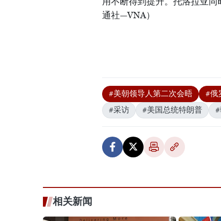
用不断得到提升。托洛拉亚同
通社—VNA）
#美朝领导人第二次会晤
#俄
#采访
#美国总统特朗普
相关新闻