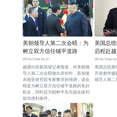
美朝领导人第二次会晤：为
美国总统
树立双方信任铺平道路
启程赴越
26/02/2019 03:37
26/02/2019 03
越通社驻新加坡记者报道，对美朝领
美国总统唐纳
导人第二次会晤做出评价时，新加坡
开首都华盛
东南亚研究院专家黎洪协强调，该会
领导人第二
晤是为树立双方信任铺平道路的良好
机会，同时还为朝鲜半岛无核化谈判
提供便利条件。