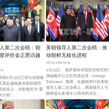
人第二次会晤：朝
美朝领导人第二次会晤：推
度评价金正恩访越
动朝鲜无核化进程
26/02/2019 03:19
2月25日， 俄罗斯科学院经济研究所
:01
洲战略中心主任托洛拉亚（Georgy
闻报2月25日已突出该国最
Toloraya）预测，在越南举行的美朝
正恩赴越南参加美朝领导
领导人第二次会晤上，两国领导人可
晤的意义，并歌颂其为“爱
能将提出多项令人惊讶的决定。
大行程”。