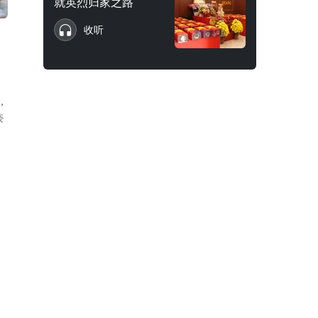
就英烈归家之路
收听
，
奈