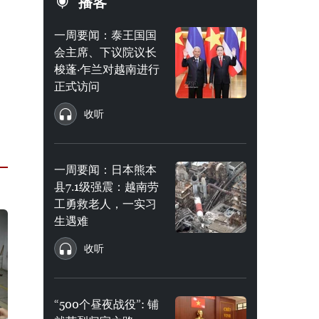
播客
一周要闻：泰王国国
会主席、下议院议长
梭蓬·乍兰对越南进行
正式访问
收听
一周要闻：日本熊本
县7.1级强震：越南劳
工勇救老人，一实习
生遇难
收听
“500个昼夜战役”: 铺