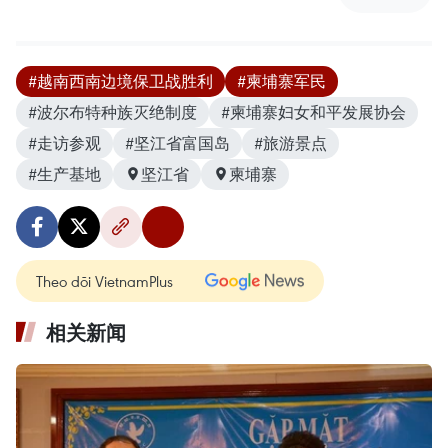
#越南西南边境保卫战胜利
#柬埔寨军民
#波尔布特种族灭绝制度
#柬埔寨妇女和平发展协会
#走访参观
#坚江省富国岛
#旅游景点
#生产基地
坚江省
柬埔寨
Theo dõi VietnamPlus
相关新闻