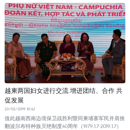
越柬两国妇女进行交流 增进团结、合作 共
促发展
23/02/2019 10:42
值此越南西南边境保卫战胜利暨同柬埔寨军民并肩推
翻波尔布特种族灭绝制度40周年（1979.1.7-2019.1.7）