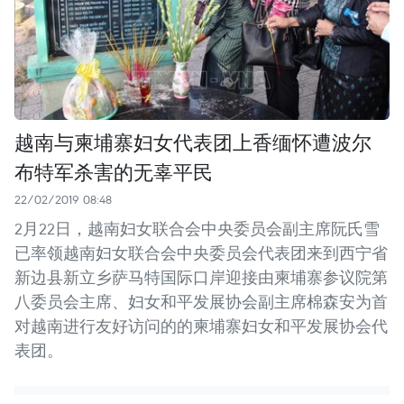
越南与柬埔寨妇女代表团上香缅怀遭波尔
布特军杀害的无辜平民
22/02/2019 08:48
2月22日，越南妇女联合会中央委员会副主席阮氏雪
已率领越南妇女联合会中央委员会代表团来到西宁省
新边县新立乡萨马特国际口岸迎接由柬埔寨参议院第
八委员会主席、妇女和平发展协会副主席棉森安为首
对越南进行友好访问的的柬埔寨妇女和平发展协会代
表团。