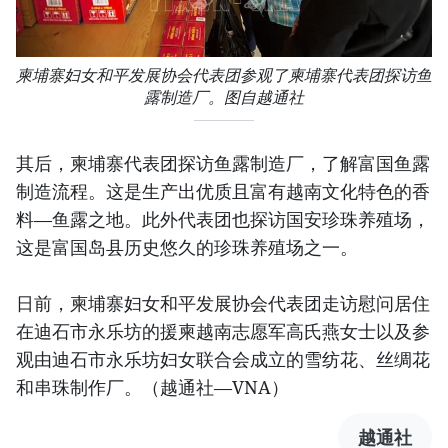
柬埔寨妇女和平发展协会代表团参观了柬埔寨代表团探访鱼
露制造厂。图自越通社
其后，柬埔寨代表团探访鱼露制造厂，了解富国鱼露
制造流程。这是生产出优质且富有越南文化特色的香
料—鱼露之地。此外代表团也探访国安珍珠养殖场，
这是富国岛县历史悠久的珍珠养殖场之一。
日前，柬埔寨妇女和平发展协会代表团走访慰问居住
在迪石市永乐坊的援柬越南志愿军高氏燕女士以及参
观由迪石市永乐坊妇女联合会成立的雪纺花、丝绸花
和串珠制作厂。（越通社—VNA）
越通社