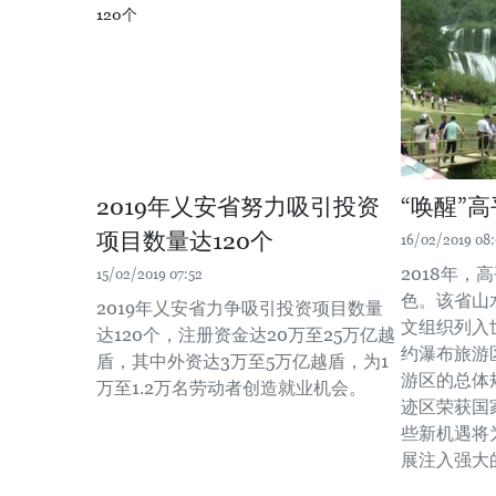
2019年乂安省努力吸引投资
“唤醒”
项目数量达120个
16/02/2019 08:
2018年
15/02/2019 07:52
色。该省山
2019年乂安省力争吸引投资项目数量
文组织列入
达120个，注册资金达20万至25万亿越
约瀑布旅游
盾，其中外资达3万至5万亿越盾，为1
游区的总体
万至1.2万名劳动者创造就业机会。
迹区荣获国
些新机遇将
展注入强大