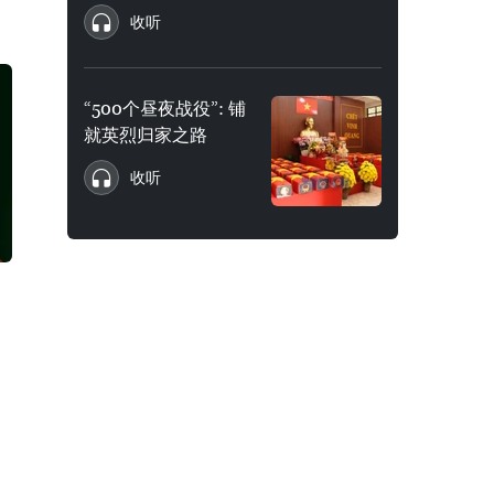
收听
“500个昼夜战役”: 铺
就英烈归家之路
收听