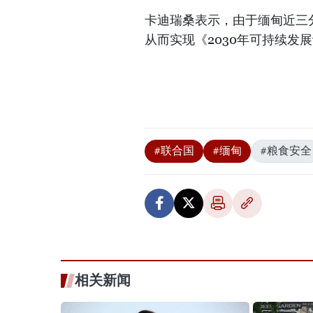
卡迪瑞桑表示，由于缅甸近三
从而实现《2030年可持续发
#联合国
#缅甸
#粮食安全
相关新闻