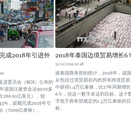
完成2018年引进外
2018年泰国边境贸易增长6
31/01/2019 02:48
据泰国商务部的统计，2018年，该
:49
从包括过境贸易在内的所有跨境贸易
促进委员会（BOI）公布的
中获得1.4万亿泰铢，比17年同期增长
8年该国注册资金达9020多
6％，但这一数字未达到目标。这个
286.61亿美元），较
字低于商务部规定的1.5万亿泰铢的目
长43%，超额完成2018年引
标。
（7200亿泰铢）。