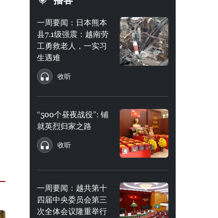
播客
一周要闻：日本熊本
县7.1级强震：越南劳
工勇救老人，一实习
生遇难
收听
“500个昼夜战役”: 铺
就英烈归家之路
收听
一周要闻：越共第十
四届中央委员会第三
次全体会议隆重举行