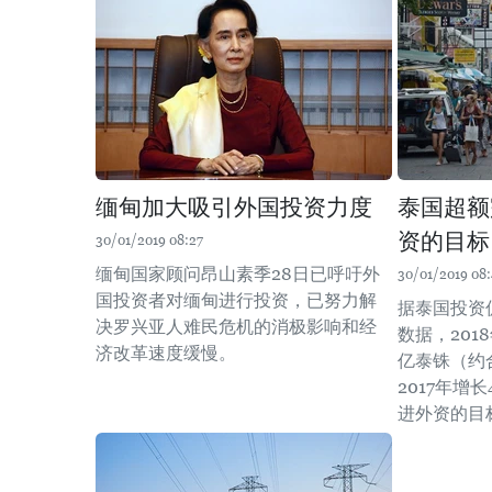
缅甸加大吸引外国投资力度
泰国超额
资的目标
30/01/2019 08:27
缅甸国家顾问昂山素季28日已呼吁外
30/01/2019 08
国投资者对缅甸进行投资，已努力解
据泰国投资
决罗兴亚人难民危机的消极影响和经
数据，201
济改革速度缓慢。
亿泰铢（约合
2017年增
进外资的目标