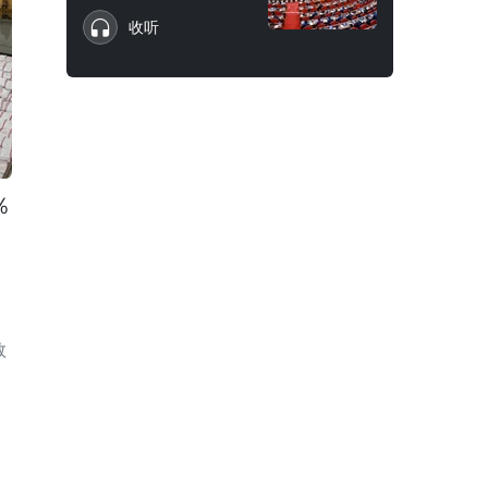
收听
％
国
数