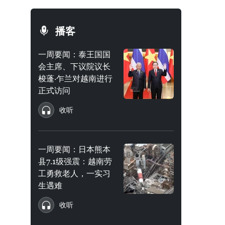
播客
一周要闻：泰王国国
会主席、下议院议长
梭蓬·乍兰对越南进行
正式访问
收听
一周要闻：日本熊本
县7.1级强震：越南劳
工勇救老人，一实习
生遇难
收听