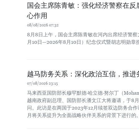
国会主席陈青敏：强化经济警察在反
心作用
08/08/2026 07:32
8月8日上午，国会主席陈青敏在河内出席经济警察力量
月10日—2026年8月10日）纪念仪式暨胡志明勋
越马防务关系：深化政治互信，推进
07/08/2026 23:15
马来西亚国防部长穆罕默德·哈立德·努尔丁（Mohamed Kh
越南政府副总理、国防部长潘文江大将邀请，于8月
问。此访是在两国于2023年12月续签双边防务合作谅
月将关系提升为全面战略伙伴关系的背景下进行的