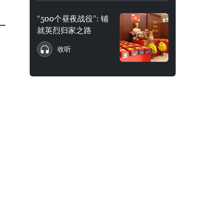
“500个昼夜战役”: 铺
就英烈归家之路
收听