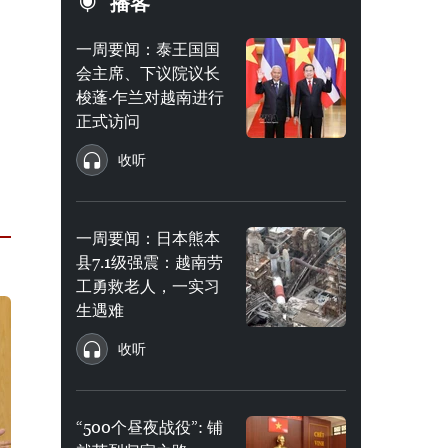
播客
一周要闻：泰王国国
会主席、下议院议长
梭蓬·乍兰对越南进行
正式访问
收听
一周要闻：日本熊本
县7.1级强震：越南劳
工勇救老人，一实习
生遇难
收听
“500个昼夜战役”: 铺