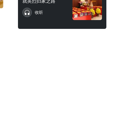
就英烈归家之路
收听