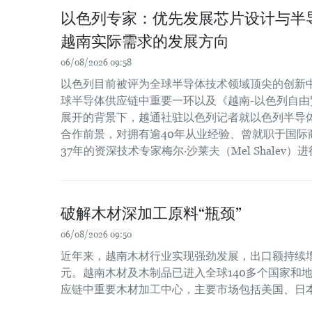
以色列专家：优先发展芯片设计与半
越南实际需求的发展方向
06/08/2026 09:58
以色列目前被评为全球半导体技术领域顶尖的创新
球半导体供应链中重要一环以及《越南-以色列自由贸
展开的背景下，越通社驻以色列记者就以色列半导
合作前景，对拥有逾40年从业经验、曾就职于国际
37年的资深技术专家梅尔·沙莱夫（Mel Shalev）
破解木材深加工原料“瓶颈”
06/08/2026 09:50
近年来，越南木材行业实现强劲发展，出口额持续增长
元。越南木材及木制品已进入全球140多个国家和
应链中重要木材加工中心，主要市场包括美国、日