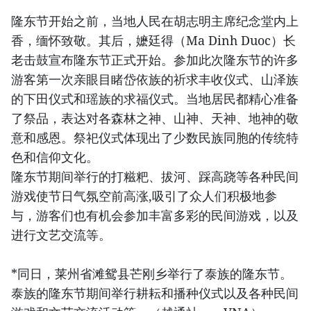
隆东节开始之前，当地人民在胡志明主席纪念堂内上
香，缅怀致敬。其后，嬷廷得（Ma Dinh Duoc）长
老击鼓宣布隆东节正式开始。参加此次隆东节的许多
游客第一次亲眼目睹岱依族的祈求丰收仪式、山泽族
的下田仪式和瑶族的求福仪式。当地居民都精心准备
了祭品，表达对各森林之神、山神、天神、地神的敬
意和感恩。祭祀仪式体现出了少数民族同胞的传统特
色和信仰文化。
隆东节期间举行的打糍粑、拔河、踩高跷等各种民间
游戏使节日气氛空前高涨,吸引了众人们积极地参
与，游客们也有机会参加丰富多彩的民间游戏，以及
进行文艺交流等。
*同日，莱州省滩鸳县芒刚乡举行了泰族的隆东节。
泰族的隆东节期间举行耕耘和播种仪式以及各种民间