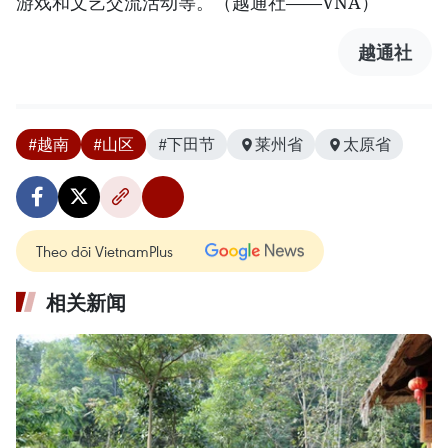
游戏和文艺交流活动等。（越通社——VNA）
越通社
#越南
#山区
#下田节
莱州省
太原省
Theo dõi VietnamPlus
相关新闻