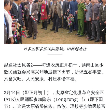
许多游客参加民间游戏。图自越通社
越通社太原省2——每逢农历正月初十，越南山区少
数民族就会兴高采烈地迎接下田节，祈求五谷丰登、
六畜兴旺、人民安康、村庄和谐幸福。
2月14日（即正月初十），太原省定化县革命安全区
(ATK)人民踊跃参加隆东（Long tong）节（即下田
节）。这是太原省岱依族、侬族、瑶族等少数民族富