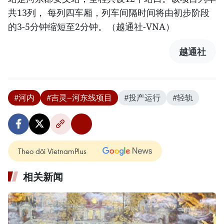
共13列， 每列四车厢，列车间隔时间将由初步阶段
的3-5分钟缩短至2分钟。（越通社-VNA）
越通社
#河内
#吉灵—河东线项目
#投产运行
#轻轨
Theo dõi VietnamPlus
相关新闻