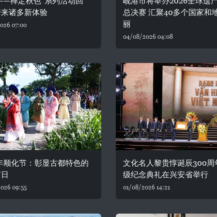
——禅定秋色”系列活动回
岘港市将举办2026全球遗
带来诸多新体验
总决赛 汇聚40多个国家和
丽
026 07:00
04/08/2026 04:08
6年顺化节：彰显古都特色的
文化名人黎贵惇诞辰300周
节日
级纪念典礼在兴安省举行
026 09:55
01/08/2026 14:21