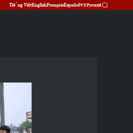
Tiếng Việt
English
Français
Español
Русский
中文