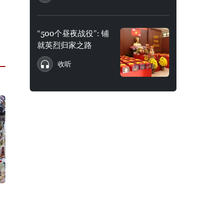
“500个昼夜战役”: 铺
就英烈归家之路
收听