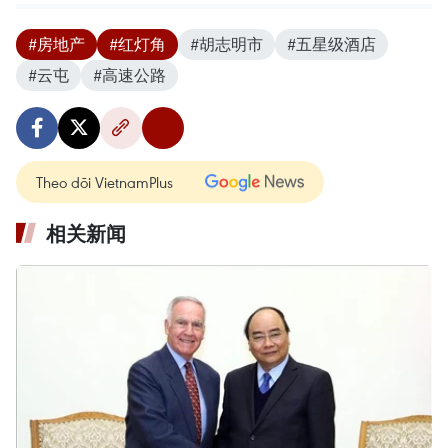
#房地产
#红灯角
#胡志明市
#五星级酒店
#云屯
#高速公路
Theo dõi VietnamPlus
相关新闻