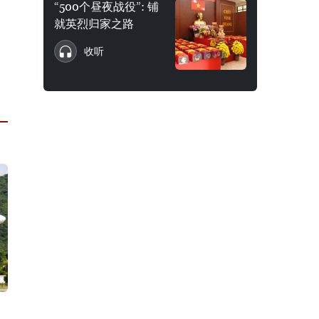
“500个昼夜战役”: 铺
就英烈归家之路
收听