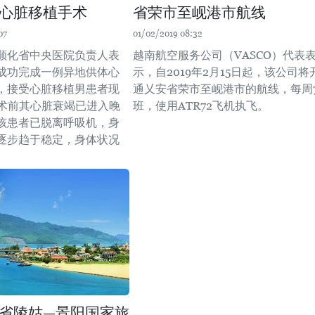
心脏移植手术
省荣市至岘港市航线
07
01/02/2019 08:32
天顺化省中央医院负责人表
越南航空服务公司（VASCO）代表
成功完成一例异地供体心
示，自2019年2月15日起，该公司将
，接受心脏移植男患者现
通乂安省荣市至岘港市的航线，每周
手术前其心脏衰竭已进入晚
班，使用ATR72飞机执飞。
该患者已脱离呼吸机，身
逐步趋于稳定，身体状况
省陵姑—景阳国家旅