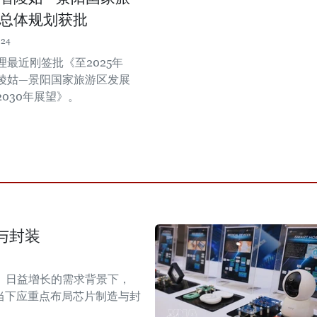
总体规划获批
:24
理最近刚签批《至2025年
陵姑—景阳国家旅游区发展
030年展望》。
与封装
）日益增长的需求背景下，
当下应重点布局芯片制造与封