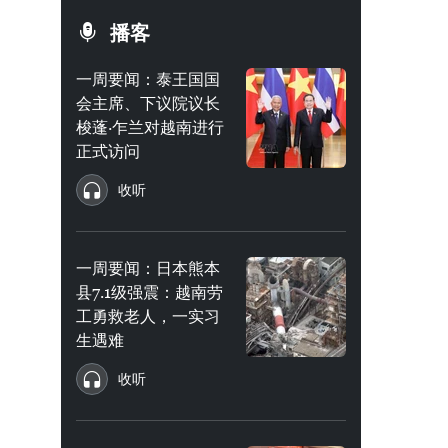
播客
一周要闻：泰王国国
会主席、下议院议长
梭蓬·乍兰对越南进行
正式访问
收听
一周要闻：日本熊本
县7.1级强震：越南劳
工勇救老人，一实习
生遇难
收听