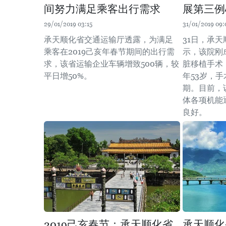
间努力满足乘客出行需求
展第三例
29/01/2019 03:15
31/01/2019 09:
承天顺化省交通运输厅透露，为满足
31日，承
乘客在2019己亥年春节期间的出行需
示，该院刚
求，该省运输企业车辆增致500辆，较
脏移植手术
平日增50%。
年53岁，
期。目前，
体各项机能
良好。
2019己亥春节：承天顺化省
承天顺化